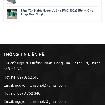
Tháp
Hà
ở
Chức năng bình luận bị tắt
Giải
Nội
Tấm
Nhiệt
Uy
Tấm Tản Nhiệt Nước Vuông PVC 400x375mm Cho
Chắn
Nước
Tín
Chặn
Tháp Giải Nhiệt
TASHIN
Chính
Chống
Chính
ở
Chức năng bình luận bị tắt
Hãng
Bắn
Hãng
Tấm
Nước
Giá
Tản
Tháp
Tốt
Nhiệt
Giải
Nhất
Nước
Nhiệt
Vuông
Drift
PVC
Eliminator
400x375mm
Cho
Tháp
Giải
THÔNG TIN LIÊN HỆ
Nhiệt
Địa chỉ: Ngõ 70 Đường Phan Trọng Tuệ, Thanh Trì, Thành
phố Hà Nội
Hotline: 0973752346
Email: nguyennamsonbk@gmail.com
Hotline: 0973 752 346
Email: nguyennamsonbk@gmail.com