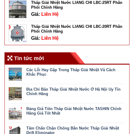
Tháp Giải Nhiệt Nước LIANG CHI LBC-25RT Phân
Phối Chính Hãng
Giá:
Liên Hệ
Tháp Giải Nhiệt Nước LIANG CHI LBC-20RT Phân
Phối Chính Hãng
Giá:
Liên Hệ
Tin tức mới
Các Lỗi Hay Gặp Trong Tháp Giải Nhiệt Và Cách
Khắc Phục
ở
Chức năng bình luận bị tắt
Các
Địa Chỉ Bán Tháp Giải Nhiệt Nước Ở Hà Nội Uy Tín
Lỗi
Hay
Chính Hãng
Gặp
ở
Chức năng bình luận bị tắt
Trong
Địa
Tháp
Bảng Giá Tiền Tháp Giải Nhiệt Nước TASHIN Chính
Chỉ
Giải
Bán
Hãng Giá Tốt Nhất
Nhiệt
Tháp
Và
ở
Chức năng bình luận bị tắt
Giải
Cách
Bảng
Nhiệt
Khắc
Tấm Chắn Chặn Chống Bắn Nước Tháp Giải Nhiệt
Giá
Nước
Phục
Tiền
Drift Eliminator
Ở