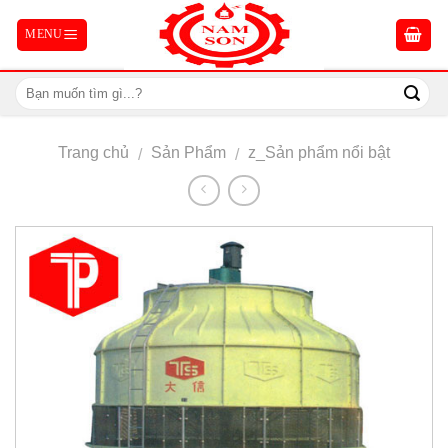
Skip
to
content
Trang chủ
Sản Phẩm
z_Sản phẩm nổi bật
/
/