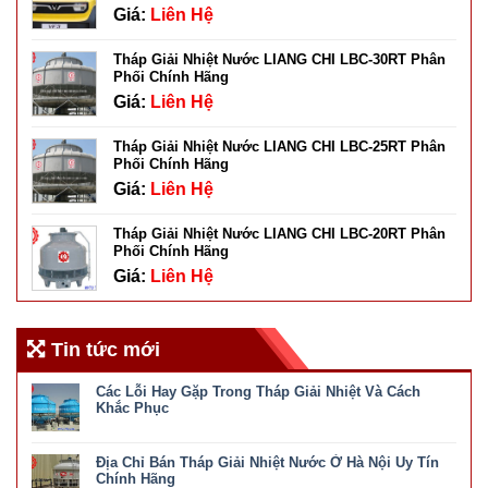
Giá:
Liên Hệ
Tháp Giải Nhiệt Nước LIANG CHI LBC-30RT Phân
Phối Chính Hãng
Giá:
Liên Hệ
Tháp Giải Nhiệt Nước LIANG CHI LBC-25RT Phân
Phối Chính Hãng
Giá:
Liên Hệ
Tháp Giải Nhiệt Nước LIANG CHI LBC-20RT Phân
Phối Chính Hãng
Giá:
Liên Hệ
Tin tức mới
Các Lỗi Hay Gặp Trong Tháp Giải Nhiệt Và Cách
Khắc Phục
ở
Chức năng bình luận bị tắt
Các
Địa Chỉ Bán Tháp Giải Nhiệt Nước Ở Hà Nội Uy Tín
Lỗi
Hay
Chính Hãng