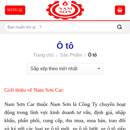
Skip
to
content
Ô tô
Trang chủ
Sản Phẩm
Ô tô
/
/
Giới thiệu về Nam Sơn Car:
Nam Sơn Car thuộc Nam Sơn là Công Ty chuyên hoạt
động trong lĩnh vực kinh doanh tư vấn, định giá, nhập
khẩu, phân phối, cung cấp, thu mua, mua bán, trao đổi
và ký gửi các loại xe ô tô mới, xe ô tô lướt, xe ô tô siêu