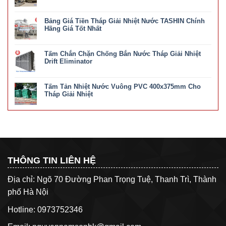
Gặp
ở
Chức năng bình luận bị tắt
Trong
Địa
Tháp
Bảng Giá Tiền Tháp Giải Nhiệt Nước TASHIN Chính
Chỉ
Giải
Bán
Hãng Giá Tốt Nhất
Nhiệt
Tháp
Và
ở
Chức năng bình luận bị tắt
Giải
Cách
Bảng
Nhiệt
Khắc
Tấm Chắn Chặn Chống Bắn Nước Tháp Giải Nhiệt
Giá
Nước
Phục
Tiền
Drift Eliminator
Ở
Tháp
Hà
ở
Chức năng bình luận bị tắt
Giải
Nội
Tấm
Nhiệt
Uy
Tấm Tản Nhiệt Nước Vuông PVC 400x375mm Cho
Chắn
Nước
Tín
Chặn
Tháp Giải Nhiệt
TASHIN
Chính
Chống
Chính
ở
Chức năng bình luận bị tắt
Hãng
Bắn
Hãng
Tấm
Nước
Giá
Tản
Tháp
Tốt
Nhiệt
Giải
Nhất
Nước
Nhiệt
Vuông
Drift
PVC
Eliminator
400x375mm
THÔNG TIN LIÊN HỆ
Cho
Tháp
Giải
Địa chỉ: Ngõ 70 Đường Phan Trọng Tuệ, Thanh Trì, Thành
Nhiệt
phố Hà Nội
Hotline: 0973752346