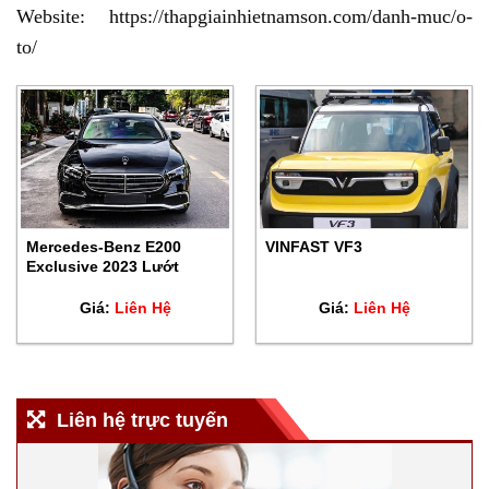
Website: https://thapgiainhietnamson.com/danh-muc/o-
to/
Mercedes-Benz E200
VINFAST VF3
Exclusive 2023 Lướt
Giá:
Liên Hệ
Giá:
Liên Hệ
Liên hệ trực tuyến