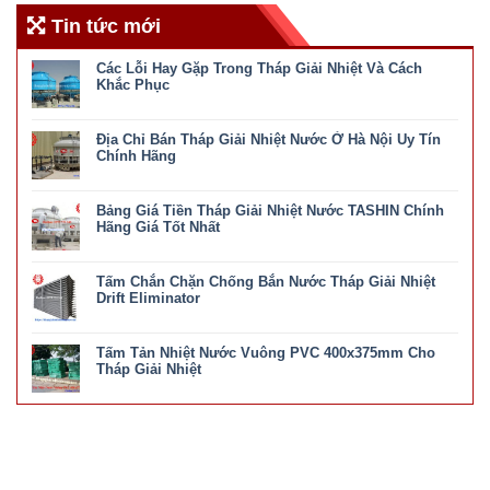
Tin tức mới
Các Lỗi Hay Gặp Trong Tháp Giải Nhiệt Và Cách
Khắc Phục
ở
Chức năng bình luận bị tắt
Các
Địa Chỉ Bán Tháp Giải Nhiệt Nước Ở Hà Nội Uy Tín
Lỗi
Hay
Chính Hãng
Gặp
ở
Chức năng bình luận bị tắt
Trong
Địa
Tháp
Bảng Giá Tiền Tháp Giải Nhiệt Nước TASHIN Chính
Chỉ
Giải
Bán
Hãng Giá Tốt Nhất
Nhiệt
Tháp
Và
ở
Chức năng bình luận bị tắt
Giải
Cách
Bảng
Nhiệt
Khắc
Tấm Chắn Chặn Chống Bắn Nước Tháp Giải Nhiệt
Giá
Nước
Phục
Tiền
Drift Eliminator
Ở
Tháp
Hà
ở
Chức năng bình luận bị tắt
Giải
Nội
Tấm
Nhiệt
Uy
Tấm Tản Nhiệt Nước Vuông PVC 400x375mm Cho
Chắn
Nước
Tín
Chặn
Tháp Giải Nhiệt
TASHIN
Chính
Chống
Chính
ở
Chức năng bình luận bị tắt
Hãng
Bắn
Hãng
Tấm
Nước
Giá
Tản
Tháp
Tốt
Nhiệt
Giải
Nhất
Nước
Nhiệt
Vuông
Drift
PVC
Eliminator