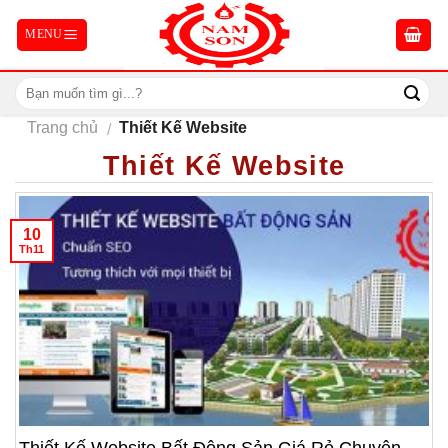
Skip
to
content
Trang chủ
Thiết Kế Website
/
Thiết Kế Website
10
Th11
Thiết Kế Website Bất Động Sản Giá Rẻ Chuyên