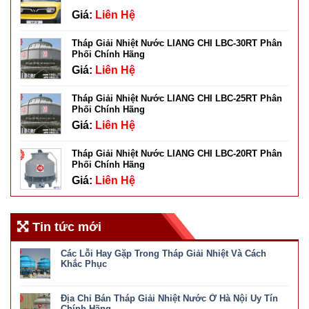
Giá:
Liên Hệ
Tháp Giải Nhiệt Nước LIANG CHI LBC-30RT Phân
Phối Chính Hãng
Giá:
Liên Hệ
Tháp Giải Nhiệt Nước LIANG CHI LBC-25RT Phân
Phối Chính Hãng
Giá:
Liên Hệ
Tháp Giải Nhiệt Nước LIANG CHI LBC-20RT Phân
Phối Chính Hãng
Giá:
Liên Hệ
Tin tức mới
Các Lỗi Hay Gặp Trong Tháp Giải Nhiệt Và Cách
Khắc Phục
ở
Chức năng bình luận bị tắt
Các
Địa Chỉ Bán Tháp Giải Nhiệt Nước Ở Hà Nội Uy Tín
Lỗi
Hay
Chính Hãng