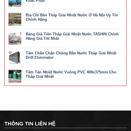
Khắc Phục
ở
Chức năng bình luận bị tắt
Các
Địa Chỉ Bán Tháp Giải Nhiệt Nước Ở Hà Nội Uy Tín
Lỗi
Hay
Chính Hãng
Gặp
ở
Chức năng bình luận bị tắt
Trong
Địa
Tháp
Bảng Giá Tiền Tháp Giải Nhiệt Nước TASHIN Chính
Chỉ
Giải
Bán
Hãng Giá Tốt Nhất
Nhiệt
Tháp
Và
ở
Chức năng bình luận bị tắt
Giải
Cách
Bảng
Nhiệt
Khắc
Tấm Chắn Chặn Chống Bắn Nước Tháp Giải Nhiệt
Giá
Nước
Phục
Tiền
Drift Eliminator
Ở
Tháp
Hà
ở
Chức năng bình luận bị tắt
Giải
Nội
Tấm
Nhiệt
Uy
Tấm Tản Nhiệt Nước Vuông PVC 400x375mm Cho
Chắn
Nước
Tín
Chặn
Tháp Giải Nhiệt
TASHIN
Chính
Chống
Chính
ở
Chức năng bình luận bị tắt
Hãng
Bắn
Hãng
Tấm
Nước
Giá
Tản
Tháp
Tốt
Nhiệt
Giải
Nhất
Nước
Nhiệt
Vuông
Drift
PVC
Eliminator
400x375mm
Cho
Tháp
THÔNG TIN LIÊN HỆ
Giải
Nhiệt