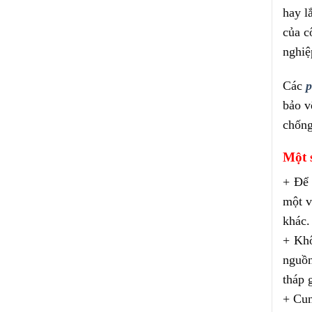
hay l
của c
nghiệ
Các
p
bảo v
chống
Một 
+ Để 
một v
khác.
+ Kh
nguồn
tháp g
+ Cun