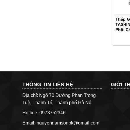
ải Nhiệt Tròn
Tháp Giải Nhiệt Tròn
Tháp Gi
 TSC 250RT Phân
TASHIN TSC 300RT Phân
TASHIN
hính Hãng
Phối Chính Hãng
Phối C
Giá:
Liên Hệ
Giá:
Liên Hệ
THÔNG TIN LIÊN HỆ
GIỚI T
Địa chỉ: Ngõ 70 Đường Phan Trọng
Tuệ, Thanh Trì, Thành phố Hà Nội
Hotline: 0973752346
Email: nguyennamsonbk@gmail.com