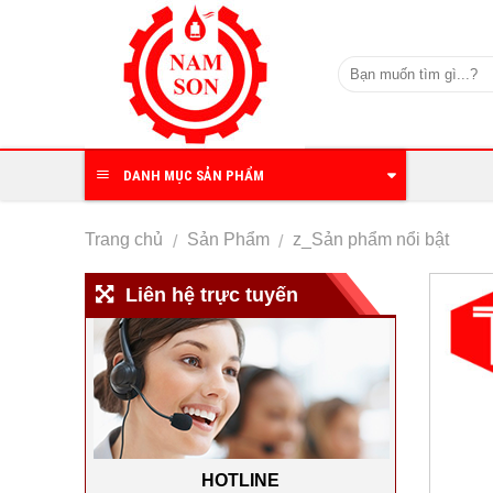
Skip
to
content
DANH MỤC SẢN PHẨM
Trang chủ
Sản Phẩm
z_Sản phẩm nổi bật
/
/
Liên hệ trực tuyến
HOTLINE