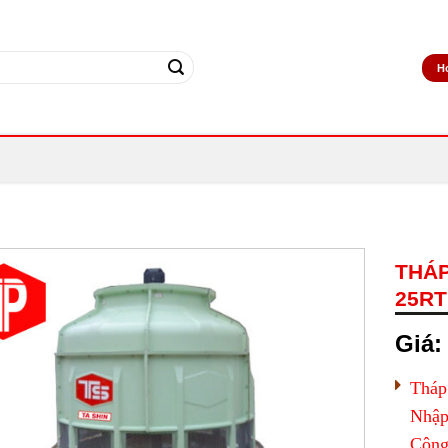
H
THÁP
25RT
Giá:
Tháp
Nhập
Công