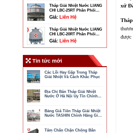
xứ Đà
Tháp Giải Nhiệt Nước LIANG
CHI LBC-25RT Phân Phối
Chính Hãng
Giá:
Liên Hệ
Tháp
thươ
Tháp Giải Nhiệt Nước LIANG
CHI LBC-20RT Phân Phối
được 
Chính Hãng
Giá:
Liên Hệ
Tin tức mới
Các Lỗi Hay Gặp Trong Tháp
Giải Nhiệt Và Cách Khắc Phục
ở
Chức năng bình luận bị tắt
Các
Địa Chỉ Bán Tháp Giải Nhiệt
Lỗi
Hay
Nước Ở Hà Nội Uy Tín Chính
Gặp
Hãng
ở
Chức năng bình luận bị tắt
Trong
Địa
Tháp
Bảng Giá Tiền Tháp Giải Nhiệt
Chỉ
Giải
Bán
Nước TASHIN Chính Hãng Giá
Nhiệt
Tháp
Tốt Nhất
Và
ở
Chức năng bình luận bị tắt
Giải
Cách
Bảng
Nhiệt
Khắc
Tấm Chắn Chặn Chống Bắn
Giá
Nước
Phục