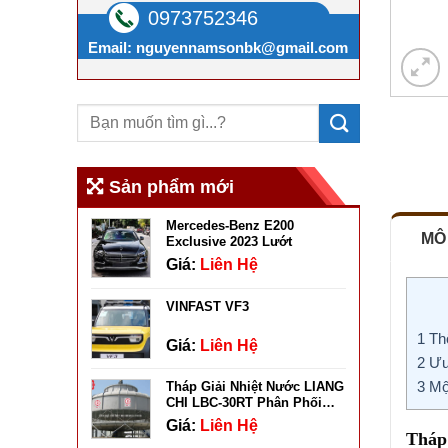
0973752346
Email:
nguyennamsonbk@gmail.com
Sản phẩm mới
Mercedes-Benz E200
MÔ
Exclusive 2023 Lướt
Giá:
Liên Hệ
VINFAST VF3
1
Thô
Giá:
Liên Hệ
2
Ưu 
3
Một
Tháp Giải Nhiệt Nước LIANG
CHI LBC-30RT Phân Phối
Chính Hãng
Giá:
Liên Hệ
Tháp