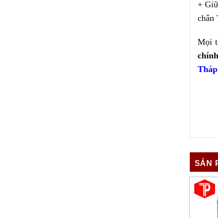
+ Giữ
chân 
Mọi t
chín
Tháp 
SẢN 