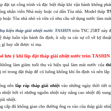
ắp đặt tại công trình và đặc biệt tháp khi vận hành không ph
ông nhân viên Nhà máy hoặc cư dân Tòa nhà. Model tháp
T
p hoặc Tòa nhà nhỏ và vừa có nhu cầu sử dụng nước làm mát 
hụ kiện tháp giải nhiệt nước TASHIN
tròn TSC 25RT này đề
ệ tháp luôn vận hành ổn định, ít xẩy ra các sự cố về kỹ thu
 gỉ hay sắt được xi mạ.
số lưu ý khi lắp đặt tháp giải nhiệt nước tròn TASHI
không làm giảm tuổi thọ và hiệu quả làm mát nước của
th
ị trí trong đặt tháp để có luồng không khí ổn định và nên lắp đặ
ông nên
lắp ráp tháp giải nhiệt
vào những ngày thời tiết n
 nhiệt bởi vì những nguồn nhiệt này nâng cao nhiệt độ xun
iải nhiệt.
g cấp đủ không gian cho đường ống ra vào của tháp giải nhiệ