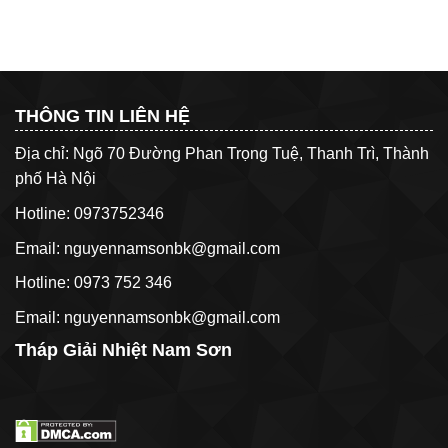
Tốt
Nhiệt
Giải
Nhất
Nước
Nhiệt
Vuông
Drift
PVC
Eliminator
400x375mm
Cho
Tháp
Giải
THÔNG TIN LIÊN HỆ
Nhiệt
Địa chỉ: Ngõ 70 Đường Phan Trọng Tuệ, Thanh Trì, Thành
phố Hà Nội
Hotline: 0973752346
Email: nguyennamsonbk@gmail.com
Hotline: 0973 752 346
Email: nguyennamsonbk@gmail.com
Tháp Giải Nhiệt Nam Sơn