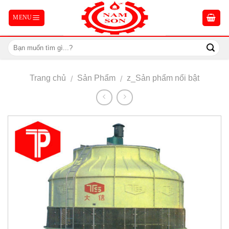
Skip
to
content
Trang chủ
Sản Phẩm
z_Sản phẩm nổi bật
/
/