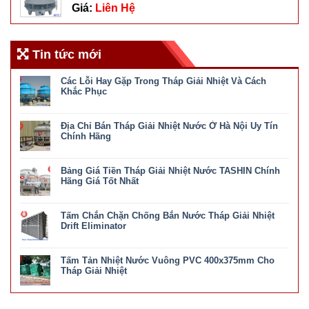
Giá:
Liên Hệ
Tin tức mới
Các Lỗi Hay Gặp Trong Tháp Giải Nhiệt Và Cách
Khắc Phục
ở
Chức năng bình luận bị tắt
Các
Địa Chỉ Bán Tháp Giải Nhiệt Nước Ở Hà Nội Uy Tín
Lỗi
Hay
Chính Hãng
Gặp
ở
Chức năng bình luận bị tắt
Trong
Địa
Tháp
Bảng Giá Tiền Tháp Giải Nhiệt Nước TASHIN Chính
Chỉ
Giải
Bán
Hãng Giá Tốt Nhất
Nhiệt
Tháp
Và
ở
Chức năng bình luận bị tắt
Giải
Cách
Bảng
Nhiệt
Khắc
Tấm Chắn Chặn Chống Bắn Nước Tháp Giải Nhiệt
Giá
Nước
Phục
Tiền
Drift Eliminator
Ở
Tháp
Hà
ở
Chức năng bình luận bị tắt
Giải
Nội
Tấm
Nhiệt
Uy
Tấm Tản Nhiệt Nước Vuông PVC 400x375mm Cho
Chắn
Nước
Tín
Chặn
Tháp Giải Nhiệt
TASHIN
Chính
Chống
Chính
ở
Chức năng bình luận bị tắt
Hãng
Bắn
Hãng
Tấm
Nước
Giá
Tản
Tháp