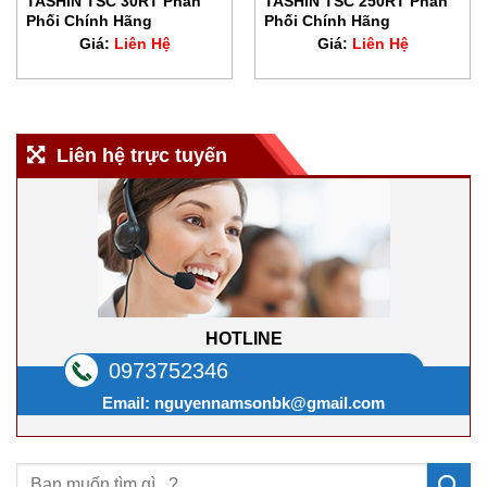
TASHIN TSC 30RT Phân
TASHIN TSC 250RT Phân
Phối Chính Hãng
Phối Chính Hãng
Giá:
Liên Hệ
Giá:
Liên Hệ
Liên hệ trực tuyến
HOTLINE
0973752346
Email:
nguyennamsonbk@gmail.com