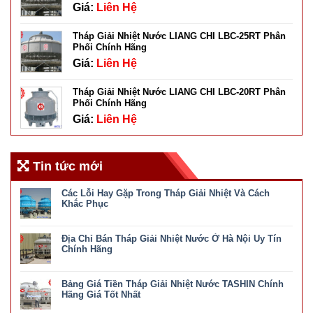
Giá:
Liên Hệ
Tháp Giải Nhiệt Nước LIANG CHI LBC-25RT Phân
Phối Chính Hãng
Giá:
Liên Hệ
Tháp Giải Nhiệt Nước LIANG CHI LBC-20RT Phân
Phối Chính Hãng
Giá:
Liên Hệ
Tin tức mới
Các Lỗi Hay Gặp Trong Tháp Giải Nhiệt Và Cách
Khắc Phục
ở
Chức năng bình luận bị tắt
Các
Địa Chỉ Bán Tháp Giải Nhiệt Nước Ở Hà Nội Uy Tín
Lỗi
Hay
Chính Hãng
Gặp
ở
Chức năng bình luận bị tắt
Trong
Địa
Tháp
Bảng Giá Tiền Tháp Giải Nhiệt Nước TASHIN Chính
Chỉ
Giải
Bán
Hãng Giá Tốt Nhất
Nhiệt
Tháp
Và
ở
Chức năng bình luận bị tắt
Giải