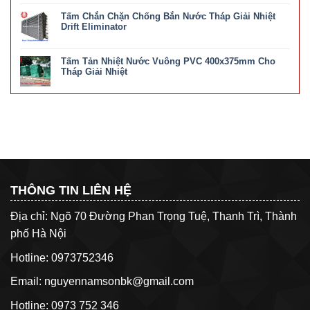
Cách
Bảng
Nhiệt
Khắc
Tấm Chắn Chặn Chống Bắn Nước Tháp Giải Nhiệt
Giá
Nước
Phục
Tiền
Drift Eliminator
Ở
Tháp
Hà
ở
Chức năng bình luận bị tắt
Giải
Nội
Tấm
Nhiệt
Uy
Tấm Tản Nhiệt Nước Vuông PVC 400x375mm Cho
Chắn
Nước
Tín
Chặn
Tháp Giải Nhiệt
TASHIN
Chính
Chống
Chính
ở
Chức năng bình luận bị tắt
Hãng
Bắn
Hãng
Tấm
Nước
Giá
Tản
Tháp
Tốt
Nhiệt
Giải
Nhất
Nước
Nhiệt
Vuông
Drift
PVC
Eliminator
400x375mm
Cho
Tháp
Giải
THÔNG TIN LIÊN HỆ
Nhiệt
Địa chỉ: Ngõ 70 Đường Phan Trọng Tuệ, Thanh Trì, Thành
phố Hà Nội
Hotline: 0973752346
Email: nguyennamsonbk@gmail.com
Hotline: 0973 752 346