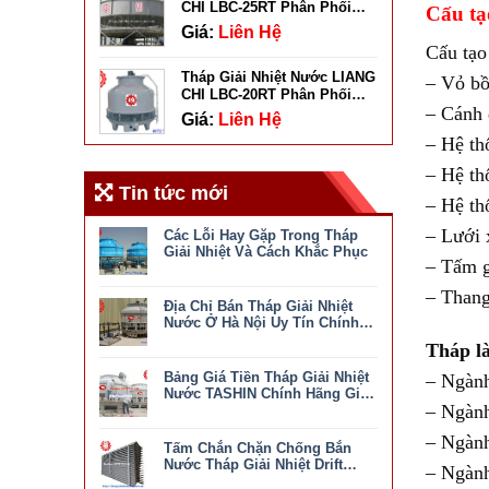
CHI LBC-25RT Phân Phối
Cấu tạ
Chính Hãng
Giá:
Liên Hệ
Cấu tạo
Tháp Giải Nhiệt Nước LIANG
– Vỏ bồ
CHI LBC-20RT Phân Phối
– Cánh 
Chính Hãng
Giá:
Liên Hệ
– Hệ th
– Hệ th
Tin tức mới
– Hệ th
– Lưới 
Các Lỗi Hay Gặp Trong Tháp
Giải Nhiệt Và Cách Khắc Phục
– Tấm g
ở
Chức năng bình luận bị tắt
Các
– Thang
Địa Chỉ Bán Tháp Giải Nhiệt
Lỗi
Hay
Nước Ở Hà Nội Uy Tín Chính
Gặp
Hãng
ở
Chức năng bình luận bị tắt
Tháp l
Trong
Địa
Tháp
Bảng Giá Tiền Tháp Giải Nhiệt
Chỉ
– Ngành
Giải
Bán
Nước TASHIN Chính Hãng Giá
Nhiệt
Tháp
– Ngành
Tốt Nhất
Và
ở
Chức năng bình luận bị tắt
Giải
Cách
Bảng
Nhiệt
– Ngành
Khắc
Tấm Chắn Chặn Chống Bắn
Giá
Nước
Phục
Tiền
Nước Tháp Giải Nhiệt Drift
Ở
– Ngành
Tháp
Eliminator
Hà
ở
Chức năng bình luận bị tắt