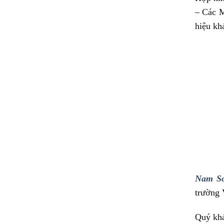
– Các M
hiệu kh
Nam S
trường 
Quý khá