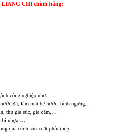
er LIANG CHI chính hãng:
gành công nghiệp như:
, nước đá, làm mát bể nước, bình ngưng,…
n, thịt gia súc, gia cầm,…
o bì nhựa,…
ong quá trình sản xuất phôi thép,…