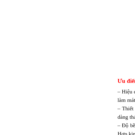
Ưu điể
– Hiệu 
làm mát
– Thiết
dàng th
– Độ bề
Hợp kim