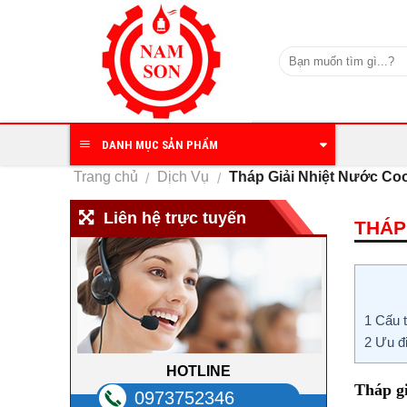
Skip
to
content
DANH MỤC SẢN PHẨM
Trang chủ
Dịch Vụ
Tháp Giải Nhiệt Nước Co
/
/
Liên hệ trực tuyến
THÁP
1
Cấu t
2
Ưu đi
HOTLINE
Tháp g
0973752346