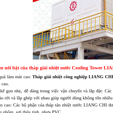
m nổi bật của tháp giải nhiệt nước Cooling Tower L
quả làm mát cao:
Tháp giải nhiệt công nghiệp LIANG CH
 cao.
 kế gọn nhẹ, dễ dàng trong việc vận chuyển và lắp đặt: Cá
áo rời và lắp ghép với nhau giúp người dùng không tốn nhiều 
n cao: Các bộ phận của tháp tản nhiệt nước LIANG CHI được
 nhôm, sợi thủy tinh, nhựa PVC,…