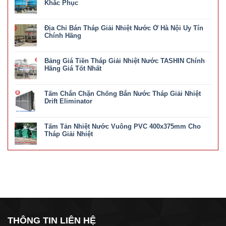
Khắc Phục
ở
Chức năng bình luận bị tắt
Các
Địa Chỉ Bán Tháp Giải Nhiệt Nước Ở Hà Nội Uy Tín
Lỗi
Hay
Chính Hãng
Gặp
ở
Chức năng bình luận bị tắt
Trong
Địa
Tháp
Bảng Giá Tiền Tháp Giải Nhiệt Nước TASHIN Chính
Chỉ
Giải
Bán
Hãng Giá Tốt Nhất
Nhiệt
Tháp
Và
ở
Chức năng bình luận bị tắt
Giải
Cách
Bảng
Nhiệt
Khắc
Tấm Chắn Chặn Chống Bắn Nước Tháp Giải Nhiệt
Giá
Nước
Phục
Tiền
Drift Eliminator
Ở
Tháp
Hà
ở
Chức năng bình luận bị tắt
Giải
Nội
Tấm
Nhiệt
Uy
Tấm Tản Nhiệt Nước Vuông PVC 400x375mm Cho
Chắn
Nước
Tín
Chặn
Tháp Giải Nhiệt
TASHIN
Chính
Chống
Chính
ở
Chức năng bình luận bị tắt
Hãng
Bắn
Hãng
Tấm
Nước
Giá
Tản
Tháp
Tốt
Nhiệt
Giải
Nhất
Nước
Nhiệt
Vuông
Drift
PVC
Eliminator
400x375mm
Cho
Tháp
Giải
THÔNG TIN LIÊN HỆ
Nhiệt