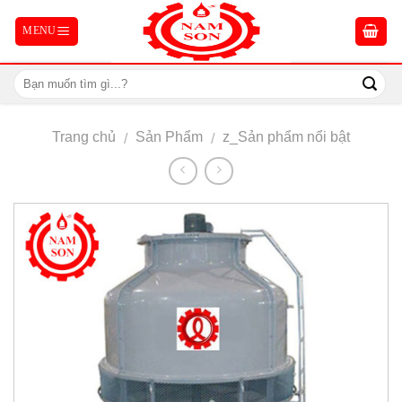
Skip
to
content
Trang chủ
Sản Phẩm
z_Sản phẩm nổi bật
/
/